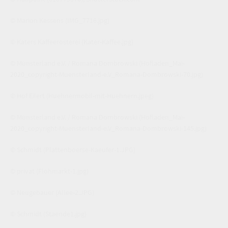
© Marion Kessens
(IMG_7716.jpg)
© Katers Kaffeerösterei
(Kater-Kaffee.jpg)
© Münsterland e.V. / Romana Dombrowski
(Hofladen_Mai-
2020_copyright-Muensterland-e.V_Romana-Dombrowski-70.jpg)
© Hof Eilert
(Huehnermobil-mit-Huehnern.jpeg)
© Münsterland e.V. / Romana Dombrowski
(Hofladen_Mai-
2020_copyright-Muensterland-e.V_Romana-Dombrowski-145.jpg)
© Schmidt
(Plattenboerse-Kaeufer-1.JPG)
© privat
(Flohmarkt-1.jpg)
© Neugebauer
(Allee-2.JPG)
© Schmidt
(Staende1.jpg)