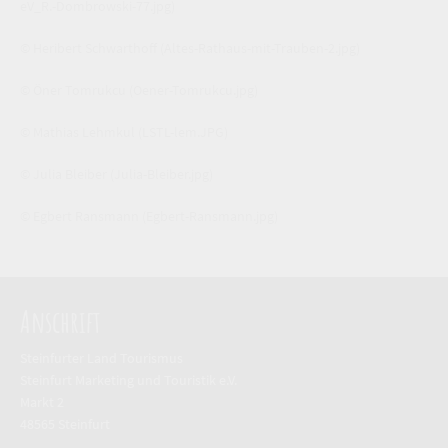
eV_R.-Dombrowski-77.jpg)
© Heribert Schwarthoff
(Altes-Rathaus-mit-Trauben-2.jpg)
© Öner Tomrukcu
(Oener-Tomrukcu.jpg)
© Mathias Lehmkul
(LSTL-lem.JPG)
© Julia Bleiber
(Julia-Bleiber.jpg)
© Egbert Ransmann
(Egbert-Ransmann.jpg)
Anschrift
Steinfurter Land Tourismus
Steinfurt Marketing und Touristik e.V.
Markt 2
48565 Steinfurt