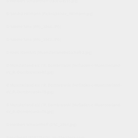
© Heribert Schwarthoff
(race-Days5.jpg)
© Sandra Hillmann
(Picknickkiste_Hillmann.jpg)
© Sabine Sitte
(IMG_3844.JPG)
© Sabine Sitte
(IMG_3842.JPG)
© Kreis Steinfurt
(Muensterlandbotschaft-2.jpg)
© Münsterland e.V. / R. Dombrowski
(Hofladen-c-Muensterland-
eV_R.-Dombrowski-80.jpg)
© Münsterland e.V. / R. Dombrowski
(Hofladen-c-Muensterland-
eV_R.-Dombrowski-79.jpg)
© Münsterland e.V. / R. Dombrowski
(Hofladen-c-Muensterland-
eV_R.-Dombrowski-78.jpg)
© Heribert Schwarthoff
(DSC_2863.jpg)
© Halfpoint
(618775376)
,
Shutterstock.com