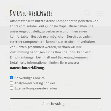
Datenschutzhinweis
Unsere Webseite nutzt externe Komponenten (Schriften von
Fonts.com, Adobe Fonts, Google Maps). Diese helfen uns
unser Angebot stetig zu verbessern und Ihnen einen
Impressum
komfortablen Besuch zu ermöglichen. Durch das Laden
externer Komponenten, können Daten über Ihr Verhalten
von Dritten gesammelt werden, weshalb wir Ihre
Zustimmung benötigen. Ohne Ihre Erlaubnis, kann es zu
Verantwortlich für den Inhalt
Einschränkungen bei Inhalt und Bedienung kommen.
Detaillierte Informationen finden Sie in unserer
Datenschutzerklärung
.
Impressum:
Notwendige Cookies
Analyse-/Marketing Cookies
Steinfurt Marketing und Touristik e. V.
Externe Komponenten laden
Markt 2
48565 Steinfurt
Alles bestätigen
Vertreten durch: 1. Vorsitzender: Udo Röllenblech