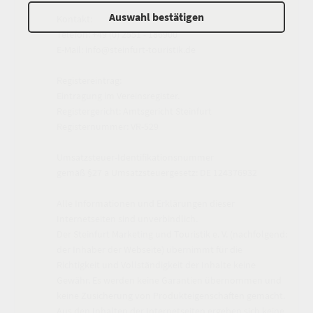
Auswahl bestätigen
Kontakt:
Telefon: +49 (0) 2551 - 186900
E-Mail: info@steinfurt-touristik.de
Registereintrag:
Eintragung im Vereinsregister.
Registergericht: Amtsgericht Steinfurt
Registernummer: VR-529
Umsatzsteuer-Identifikationsnummer
gemäß §27 a Umsatzsteuergesetz: DE 124376932
Alle Informationen und Erklärungen dieser
Internetseiten sind unverbindlich.
Der Steinfurt Marketing und Touristik e. V. (nachfolgend:
der Inhaber der Webseite) übernimmt für die
Richtigkeit und Vollständigkeit der Inhalte keine
Gewähr. Es werden keine Garantien übernommen und
keine Zusicherung von Produkteigenschaften gemacht.
Aus den Inhalten der Internetseiten ergeben sich keine