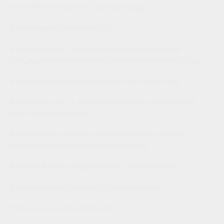
© Kreis Steinfurt
(horstmar_muensterhof.jpg)
© Hans Knöpker
(Bild-Muehle.JPG)
© Münsterland e.V. / Romana Dombrowski
(Hofladen_Mai-
2020_copyright-Muensterland-e.V_Romana-Dombrowski-57.jpg)
© Heribert Schwarthoff
(Altes-Rathaus-mit-Trauben-2.jpg)
© Münsterland e.V. / R. Dombrowski
(Hofladen-c-Muensterland-
eV_R.-Dombrowski-81.jpg)
© Münstrland e.V. / Romana Dombrowski
(Markt_copyright-
Muensterland-e.V_Romana-Dombrowski-9.jpg)
© Monkey Business Images
(68251537)
,
Shutterstock.com
© Studio Romantic
(709260931)
,
Shutterstock.com
© Marion Kessens
(IMG_E5039.JPG)