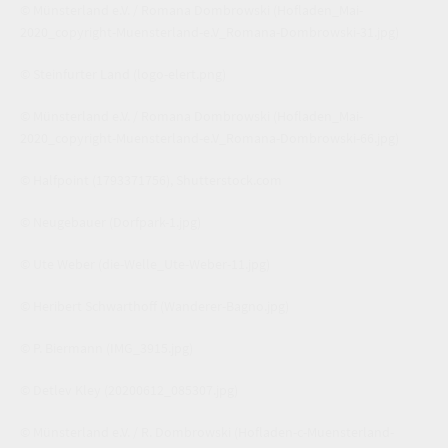
© Münsterland e.V. / Romana Dombrowski
(Hofladen_Mai-
2020_copyright-Muensterland-e.V_Romana-Dombrowski-31.jpg)
© Steinfurter Land
(logo-elert.png)
© Münsterland e.V. / Romana Dombrowski
(Hofladen_Mai-
2020_copyright-Muensterland-e.V_Romana-Dombrowski-66.jpg)
© Halfpoint
(1793371756)
,
Shutterstock.com
© Neugebauer
(Dorfpark-1.jpg)
© Ute Weber
(die-Welle_Ute-Weber-11.jpg)
© Heribert Schwarthoff
(Wanderer-Bagno.jpg)
© P. Biermann
(IMG_3915.jpg)
© Detlev Kley
(20200612_085307.jpg)
© Münsterland e.V. / R. Dombrowski
(Hofladen-c-Muensterland-