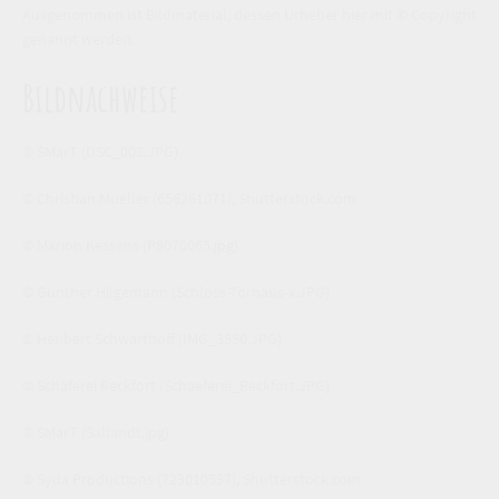
Ausgenommen ist Bildmaterial, dessen Urheber hier mit © Copyright
genannt werden.
Bildnachweise
© SMarT
(DSC_003.JPG)
© Christian Mueller
(656261071)
,
Shutterstock.com
© Marion Kessens
(P8070065.jpg)
© Günther Hilgemann
(Schloss-Torhaus-x.JPG)
© Heribert Schwarthoff
(IMG_3550.JPG)
© Schäferei Reckfort
(Schaeferei_Reckfort.JPG)
© SMarT
(Sallandt.jpg)
© Syda Productions
(723010537)
,
Shutterstock.com