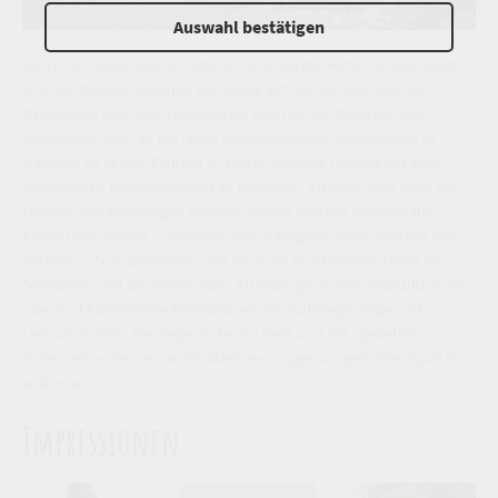
Auswahl bestätigen
Durch die topografische Lage der Altenberger Höhenrücken bietet
sich der atemberaubende Rundblick auf das Münsterland, die
Baumberge oder den Teutoburger Wald für die Besucher von
Altenberge. Über 30 km lange Radwanderwege ermöglichen es
wandern zu gehen, Fahrrad zu fahren oder die Gegend mit einer
gemütlichen Planwagenfahrt zu erkunden. Attraktiv sind auch der
Eiskeller der ehemaligen Brauerei Beuing und das Heimathaus
Kittken mit Stening´s Scheune, dem dazugehörigem Speicher und
Backhaus. Zum Bestaunen sind auch die Ausstellungsstücke im
Schlepper- und Gerätemuseum. Altenberge verfügt zusätzlich noch
über fünf barrierefreie Reitstationen mit Aufstiegsrampe und
Leihrollstühlen. Die Wege sind extra breit und mit speziellen
Sicherheitsschleusen an Straßenkreuzungen ausgestattet. Spaß für
jedermann.
Impressionen