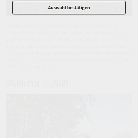
Auswahl bestätigen
Das Münsterland und insbesondere das Steinfurter Land sind
bekannt für ihre wunderschön angelegten und gepflegten Gärten
und Parks. Viele kleine Oasen laden ein zum Entspannen,
Entschleunigen und Energie tanken. Natürlich sind diese Orte auch
für alle, die sich gerne an der frischen Luft und in der Natur bewegen
möchten. Hier stellen wir Ihnen unsere grünen Perlen vor. Seien Sie
dort herzlich willkommen.
Bagno Park Steinfurt