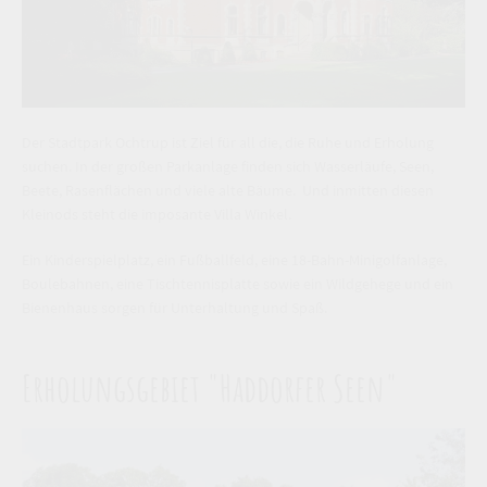
Der Stadtpark Ochtrup ist Ziel für all die, die Ruhe und Erholung
suchen. In der großen Parkanlage finden sich Wasserläufe, Seen,
Beete, Rasenflächen und viele alte Bäume. Und inmitten diesen
Kleinods steht die imposante Villa Winkel.
Ein Kinderspielplatz, ein Fußballfeld, eine 18-Bahn-Minigolfanlage,
Boulebahnen, eine Tischtennisplatte sowie ein Wildgehege und ein
Bienenhaus sorgen für Unterhaltung und Spaß.
Erholungsgebiet "Haddorfer Seen"