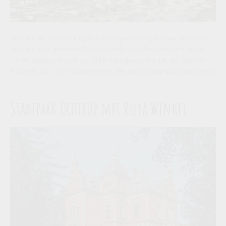
Der Park der Villa Hecking lädt zum Spaziergang und Verweilen ein.
Der Park wird geschmückt durch Skulpturen des Künstlers Otmar
Alt. Im Sommer finden hier zahlreiche Events wie z.B. die Open Air
Konzerte „Villa Live“ sowie weitere öffentliche Veranstaltungen statt.
Stadtpark Ochtrup mit Villa Winkel