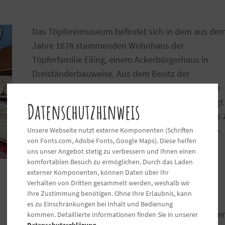
Das Töpfereimuseum befindet sich in dem aus de
Jahre 1678 stammenden Wohnhaus der
Töpferfamilie Eiling, einem Ackerbürgerhaus in
Dreiständerbauweise. Aus dem Besitz der
Töpferfamilie war Mobiliar aus der Zeit der Wende
vom 19. zum 20. Jahrhundert vorhanden und zeigt
Datenschutzhinweis
die damalige Wohnsituation der Töpferfamilie. Bis 
dieser Zeit produzierten 23 Töpfereien in Ochtrup.
Unsere Webseite nutzt externe Komponenten (Schriften
von Fonts.com, Adobe Fonts, Google Maps). Diese helfen
Das Museum vermittelt einen interessanten
uns unser Angebot stetig zu verbessern und Ihnen einen
Überblick über das Schaffen der heimischen
komfortablen Besuch zu ermöglichen. Durch das Laden
Töpfereibetriebe in den vergangenen
externer Komponenten, können Daten über Ihr
Verhalten von Dritten gesammelt werden, weshalb wir
Jahrhunderten. Regelmäßig finden im
Ihre Zustimmung benötigen. Ohne Ihre Erlaubnis, kann
Töpfereimuseum auch Sonderausstellungen
es zu Einschränkungen bei Inhalt und Bedienung
moderner Keramik als Kontrast zu den historische
kommen. Detaillierte Informationen finden Sie in unserer
Datenschutzerklärung
.