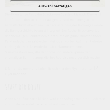
Auswahl bestätigen
Die 40 km lange Radbahn Strecke von Coesfeld bis nach Rheine ist
komfortable drei Meter breit ausgebaut und mit einer glatten
Asphaltschicht überzogen. Bei der Gestaltung des Radweges wurde
die Bahngeschichte bewusst integriert. Der flache Streckenverlauf
der ehemaligen Bahntrassen führt durch die grüne Münsterländer
Parklandschaft an zahlreichen Kleinoden vorbei. Auf Ihrer Radreise
entlang der Strecke entdecken Sie Hektometersteine,
Signalmastanlagen, alte Bahnhöfe und andere Spuren der
ehemaligen Bahnnutzung, die ihre Radreise unvergesslich machen.
Erfahren Sie mehr und laden Sie sich hier den Flyer herunter:
Flyer Radbahn
Start der Route
Wenn Sie auf die Karte klicken, wird eine Anfrage mit Ihrer IP-Adresse
an Google gesendet.
Datenschutzinformationen