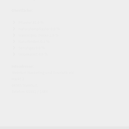
Oberfläche:
Pflaster 81.9 %
Natursteinpflaster 0.9 %
wassergeb. Decke 2.9 %
Naturboden 0.3 %
Sonstiges 6.6 %
Unbekannt 6.6 %
Infoadresse:
Steinfurt Marketing und Touristik e.V.
Markt 2
48565 Steinfurt
Telefon: 02551 / 1383