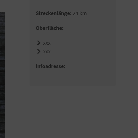
Streckenlänge:
24 km
Oberfläche:
xxx
xxx
Infoadresse: