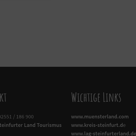
kt
Wichtige Links
02551 / 186 900
www.muensterland.com
Steinfurter Land Tourismus
www.kreis-steinfurt.d
e
www.lag-steinfurterland.d